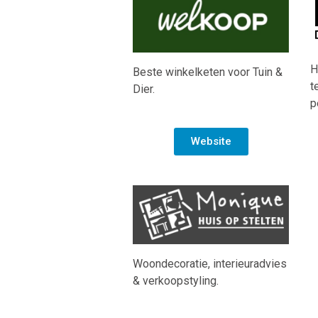
H
Beste winkelketen voor Tuin &
t
Dier.
p
Website
Woondecoratie, interieuradvies
& verkoopstyling.