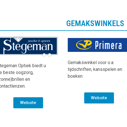
GEMAKSWINKELS
Gemakswinkel voor o.a.
tegeman Optiek biedt u
tijdschriften, kansspelen en
e beste oogzorg,
boeken
.
zonne)brillen en
ontactlenzen.
Website
Website