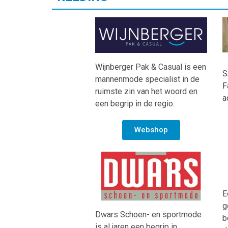
Wijnberger Pak & Casual is een
S
mannenmode specialist in de
F
ruimste zin van het woord en
a
een begrip in de regio.
Webshop
E
g
Dwars Schoen- en sportmode
b
is al jaren een begrip in