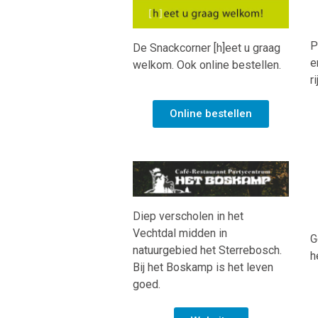
P
De Snackcorner [h]eet u graag
e
welkom. Ook online bestellen.
r
Online bestellen
Diep verscholen in het
Vechtdal midden in
G
natuurgebied het Sterrebosch.
h
Bij het Boskamp is het leven
goed.