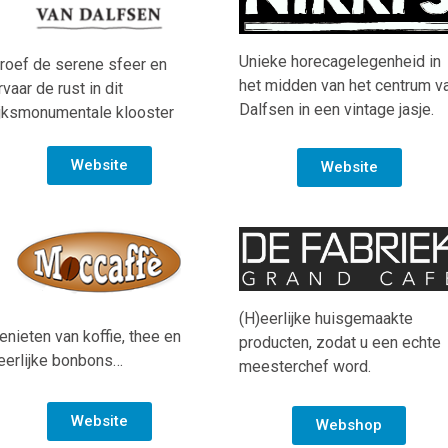
Unieke horecagelegenheid in
roef de serene sfeer en
het midden van het centrum v
rvaar de rust in dit
Dalfsen in een vintage jasje.
ijksmonumentale klooster
Website
Website
(H)eerlijke huisgemaakte
enieten van koffie, thee en
producten, zodat u een echte
eerlijke bonbons…
meesterchef word.
Website
Webshop